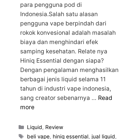
para pengguna pod di
Indonesia.Salah satu alasan
pengguna vape berpindah dari
rokok konvesional adalah masalah
biaya dan menghindari efek
samping kesehatan. Relate nya
Hiniq Essential dengan siapa?
Dengan pengalaman menghasilkan
berbagai jenis liquid selama 11
tahun di industri vape indonesia,
sang creator sebenarnya …
Read
more
Categories
Liquid
,
Review
Tags
beli vape
,
hiniq essential
,
jual liquid
,