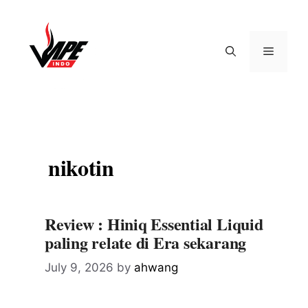
Skip
to
content
Menu
nikotin
Review : Hiniq Essential Liquid
paling relate di Era sekarang
July 9, 2026
by
ahwang