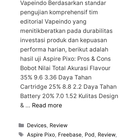
Vapeindo Berdasarkan standar
pengujian komprehensif tim
editorial Vapeindo yang
menitikberatkan pada durabilitas
investasi produk dan kepuasan
performa harian, berikut adalah
hasil uji Aspire Pixo: Pros & Cons
Bobot Nilai Total Akurasi Flavour
35% 9.6 3.36 Daya Tahan
Cartridge 25% 8.8 2.2 Daya Tahan
Battery 20% 7.0 1.52 Kulitas Design
& …
Read more
Categories
Devices
,
Review
Tags
Aspire Pixo
,
Freebase
,
Pod
,
Review
,